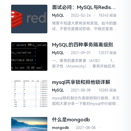
正常进入，也能通过navica正常连接，
面试必问：MySQL与Redis数
但在phpmyadmin或其他网页方式操作
据一致性如何保证？
连接，均提示无法连接，具体报错信息
MySQL
⋅
2022-02-24
⋅
76343 阅读
如下：mysqli_real_conne...
背景不知道大家有没有发现，如今的面
试，不管你是面试初级、中级还是高
级，高并发场景业务处理永远都绕不过
去，正所谓面试造火箭，工作拧螺丝，
MySQL的四种事务隔离级别
博主深有体会。今天我们就来谈谈并发
场景中经常被问及的一个问题：mysql和
MySQL
⋅
2021-09-01
⋅
12537 阅读
redis数据一致性问题。我们知道，数据
一、事务的基本要素（ACID） 1、
库大多数情况下都是用户并发访问最薄
原子性（Atomicity）：事务开始后所有
弱的环节，所以，智...
操作，要么全部做完，要么全部不做，
不可能停滞在中间环节。事务执行过程
mysql共享锁和排他锁详解
中出错，会回滚到事务开始前的状态，
所有的操作就像没有发生一样。也就是
MySQL
⋅
2021-08-08
⋅
10283 阅读
说事务是一个不可分割的整体，就像化
mysql锁机制分为表级锁和行级锁，本文
学中学过的原子，是物质构成的基本单
就和大家分享一下我对mysql中行级锁中
位。 &nb...
的共享锁与排他锁进行分享交
流。 共享锁又称为读锁，简称S锁，
什么是mongodb
顾名思义，共享锁就是多个事务对于同
一数据可以共享一把锁，都能访问到...
mongodb
⋅
2021-08-06
⋅