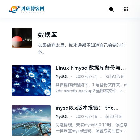
数据库
如果放弃太早，你永远都不知道自己会错过什
么。
Linux下mysql数据库备份与恢
复
MySQL
⋅
2022-03-31
⋅
73193 阅读
具体操作步骤如下：1.建备份文件夹：m
kdir /usr/db_backup2.建脚本文件：cd /
usr/db_backuptouch autobackupmysq
l.shchmod 777 autobackupmysql.sh
mysql8.x版本报错： the
server requested
MySQL
⋅
2022-03-16
⋅
4630 阅读
authentication method
问题复现：安装mysql8.0.11时，像往常
unknown to the client
一样设置mysql密码，设置成功后在shel
l下输入mysql-uroot-p，再输入密码能