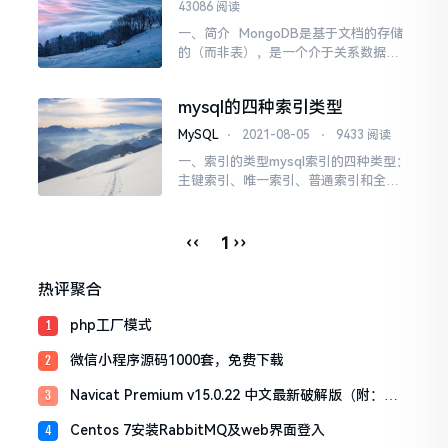
43086 阅读
一、简介 MongoDB是基于文档的存储
的（而非表），是一个介于关系数据库
和非关系数据库之间的产品，是非关系
数据库当中功能最丰富，最像关系数据
mysql的四种索引类型
库的。他支持的数据结构非常松散，是
类似json的bjson格式，因此可以存储比
MySQL
⋅
2021-08-05
⋅
9433 阅读
较复杂的数据类型。模式自由(schema-
一、索引的类型mysql索引的四种类型：
f...
主键索引、唯一索引、普通索引和全文
索引。通过给字段添加索引可以提高数
据的读取速度，提高项目的并发能力和
抗压能力。索引优化时mysql中的一种优
‹‹
››
1
化方式。索引的作用相当于图书的目
录，可以根据目录中的页码快速找到所
热评聚合
需的内容。主键索引:主键是一种唯一性
索引，但它必须指...
php工厂模式
1
微信小程序源码1000套，免费下载
2
Navicat Premium v15.0.22 中文最新破解版（附：激
3
活工具）
Centos 7安装RabbitMQ及web界面登入
4