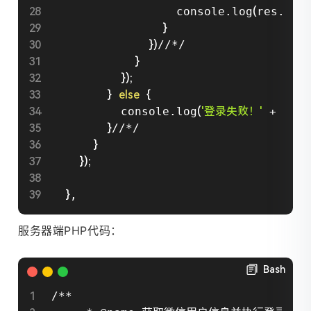
                  console.log
(
res.dat
}
}
)
//*/

}
}
)
;
}
else
{
          console.log
(
'登录失败！'
 + res
}
//*/

}
}
)
;
}
,
服务器端PHP代码：
Bash
/**
