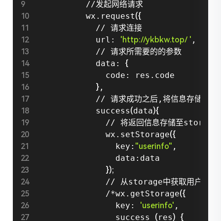
          //发起网络请求

          wx.request
(
{
            // 请求连接

            url: 
'http://ykbkw.top/ '
,

            // 请求所需要的的参数

            data: 
{
              code: res.code

}
,

            // 请求成功之后,将信息存储至sto
            success
(
data
)
{
              // 将返回信息存储至storage中
              wx.setStorage
(
{
                key:
"userinfo"
,

                data:data

}
)
;
              // 从storage中获取用户信息

              /*wx.getStorage
(
{
                key: 
'userinfo'
,

                success 
(
res
)
{