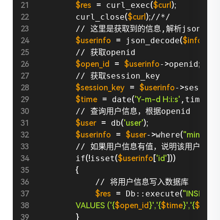
$res
=
 curl_exec
(
$curl
)
;
        curl_close
(
$curl
)
;
//*/

        // 这里是获取到的信息,解析json

$userinfo
=
 json_decode
(
$info
)
;
        // 获取openid

$open_id
=
$userinfo
-
>
openid
;
        // 获取session_key

$session_key
=
$userinfo
-
>
session
$time
=
 date
(
'Y-m-d H:i:s'
,time
(
))
;
        // 查询用户信息，根据openid

$user
=
 db
(
'user'
)
;
$userinfo
=
$user
-
>
where
(
"mini_open
        // 如果用户信息有值，说明该用户注册过
        if
(
!
isset
(
$userinfo
[
'id'
]
))
{
            // 将用户信息写入数据库

$res
=
 Db::execute
(
"INSERT I
                    VALUES ('{
$open_id
}','{
$time
}','{
$sessi
}