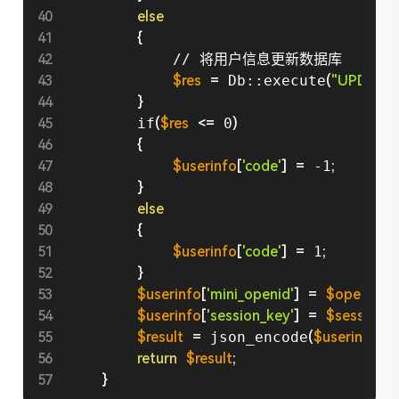
else
{
            // 将用户信息更新数据库

$res
=
 Db::execute
(
"UPDATE u
}
        if
(
$res
<=
 0
)
{
$userinfo
[
'code'
]
=
 -1
;
}
else
{
$userinfo
[
'code'
]
=
 1
;
}
$userinfo
[
'mini_openid'
]
=
$open_id
;
$userinfo
[
'session_key'
]
=
$session_
$result
=
 json_encode
(
$userinfo
)
;
return
$result
;
}