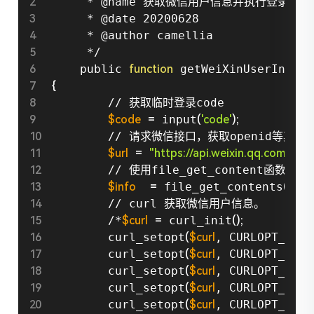
     * @name 获取微信用户信息并执行登录/注册
     * @date 20200628

     * @author camellia

     */

    public 
function
 getWeiXinUserInfo
(
)
{
        // 获取临时登录code

$code
=
 input
(
'code'
)
;
        // 请求微信接口，获取openid等其他信
$url
=
"https://api.weixin.qq.com/sns
        // 使用file_get_content函数获
$info
=
 file_get_contents
(
$url
)
        // curl 获取微信用户信息。

        /*
$curl
=
 curl_init
(
)
;
        curl_setopt
(
$curl
, CURLOPT_RETU
        curl_setopt
(
$curl
, CURLOPT_TIME
        curl_setopt
(
$curl
, CURLOPT_SSL_
        curl_setopt
(
$curl
, CURLOPT_SSL_
        curl_setopt
(
$curl
, CURLOPT_URL,