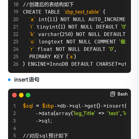
//创建后的表结构如下

CREATE TABLE 
`
zbp_test_table
`
(
`
a
`
 int
(
11
)
 NOT NULL AUTO_INCREMENT C
`
i
`
 tinyint
(
1
)
 NOT NULL DEFAULT 
'0'
,

`
k
`
 varchar
(
250
)
 NOT NULL DEFAULT 
''
,

`
o
`
 longtext NOT NULL COMMENT 
'备注为
`
r
`
 float NOT NULL DEFAULT 
'0'
,

  PRIMARY KEY 
(
`
a
`
)
)
 ENGINE
=
InnoDB DEFAULT CHARSET
=
utf8m
insert语句
Bash
$sql
=
$zbp
-
>
db-
>
sql-
>
get
(
)
-
>
insert
(
$zbp
    -
>
data
(
array
(
'log_Title'
=
>
'test'
,
'log_Ty
    -
>
sql
;
//对应sql预计如下
