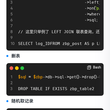
                           -
>
leftjoin
                           -
>
on
(
'p.log_I
                           -
>
where
(
'1 =
                           -
>
sql
;
// 这里只举例了 LEFT JOIN 联表查询，还分别
SELECT log_IDFROM zbp_post AS p LEFT 
删表
Bash
$sql
=
$zbp
-
>
db-
>
sql-
>
get
(
)
-
>
drop
(
)
-
>
tab
DROP TABLE IF EXISTS zbp_table2
随机取记录