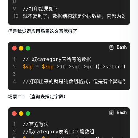
//打印结果如下

就不复制了，数据结构就是外层数组，内部为对象；
但是我觉得应用场景这么写就够了
Bash
$sql
=
$zbp
-
>
db-
>
sql-
>
get
(
)
-
>
select
(
$zbp
//打印出来的就是纯数组格式，但是有个弊端字段和
场景二：（查询表指定字段）
Bash
//官方写法
