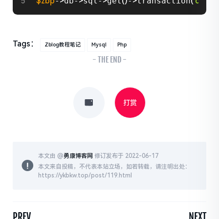
$zbp
-
>
db-
>
sql-
>
get
(
)
-
>
transaction
(
'commi
Tags：
Zblog教程笔记
Mysql
Php
- THE END -
打赏
本文由 @
勇康博客网
修订发布于 2022-06-17
本文来自投稿，不代表本站立场，如若转载，请注明出处：
https://ykbkw.top/post/119.html
PREV
NEXT