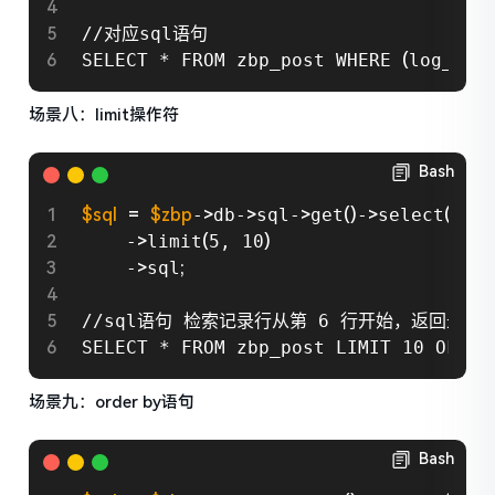
//对应sql语句

SELECT * FROM zbp_post WHERE 
(
log_ID 
场景八：limit操作符
Bash
$sql
=
$zbp
-
>
db-
>
sql-
>
get
(
)
-
>
select
(
$zbp
    -
>
limit
(
5, 10
)
    -
>
sql
;
//sql语句 检索记录行从第 6 行开始，返回最多 1
SELECT * FROM zbp_post LIMIT 10 OFFSE
场景九：order by语句
Bash