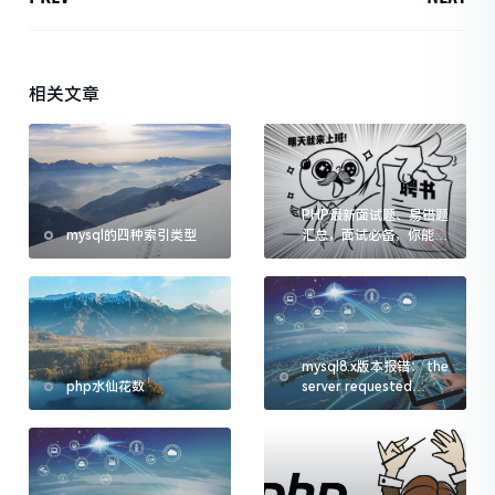
相关文章
PHP最新面试题、易错题
mysql的四种索引类型
汇总，面试必备，你能答
对几道？
mysql8.x版本报错： the
php水仙花数
server requested
authentication
method unknown to
the client