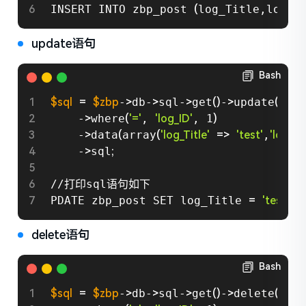
INSERT INTO zbp_post 
(
log_Title,log_T
update语句
Bash
$sql
=
$zbp
-
>
db-
>
sql-
>
get
(
)
-
>
update
(
$zbp
    -
>
where
(
'='
, 
'log_ID'
, 1
)
    -
>
data
(
array
(
'log_Title'
=
>
'test'
,
'log_Ty
    -
>
sql
;
//打印sql语句如下

PDATE zbp_post SET log_Title 
=
'test'
, 
delete语句
Bash
$sql
=
$zbp
-
>
db-
>
sql-
>
get
(
)
-
>
delete
(
$zbp