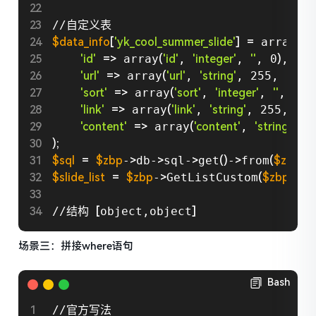
$data_info
[
'yk_cool_summer_slide'
]
=
 array
(
'id'
=
>
 array
(
'id'
, 
'integer'
, 
''
, 0
)
,

'url'
=
>
 array
(
'url'
, 
'string'
, 255, 
''
)
,

'sort'
=
>
 array
(
'sort'
, 
'integer'
, 
''
, 0
)
,

'link'
=
>
 array
(
'link'
, 
'string'
, 255, 
''
)
,

'content'
=
>
 array
(
'content'
, 
'string'
, 
'l
)
;
$sql
=
$zbp
-
>
db-
>
sql-
>
get
(
)
-
>
from
(
$zbp
-
>
$slide_list
=
$zbp
-
>
GetListCustom
(
$zbp
-
>
t
//结构 
[
object,object
]
场景三：拼接where语句
Bash