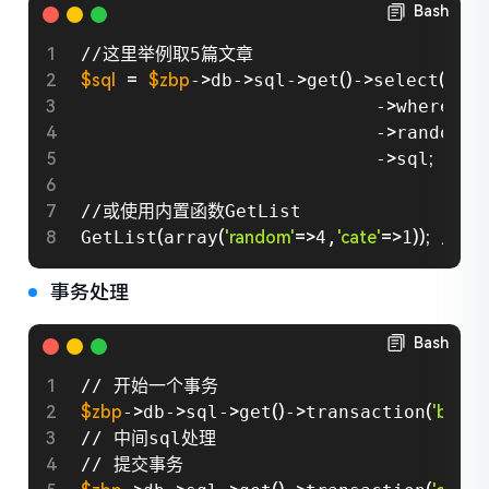
Bash
$sql
=
$zbp
-
>
db-
>
sql-
>
get
(
)
-
>
select
(
$zbp
                           -
>
where
(
'='
,
                           -
>
random
(
5
)
                           -
>
sql
;
//或使用内置函数GetList

GetList
(
array
(
'random'
=
>
4,
'cate'
=
>
1
))
;
 //
事务处理
Bash
$zbp
-
>
db-
>
sql-
>
get
(
)
-
>
transaction
(
'begin'
// 中间sql处理
