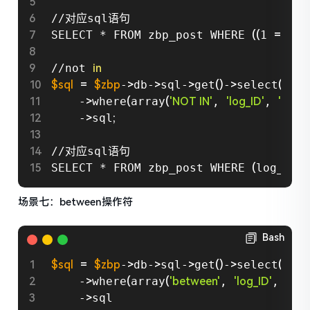
//对应sql语句

SELECT * FROM zbp_post WHERE 
((
1 
=
 1
)
 
//not 
in
$sql
=
$zbp
-
>
db-
>
sql-
>
get
(
)
-
>
select
(
$zbp
    -
>
where
(
array
(
'NOT IN'
, 
'log_ID'
, 
'(1, 2,
    -
>
sql
;
//对应sql语句    

SELECT * FROM zbp_post WHERE 
(
log_ID 
场景七：between操作符
Bash
$sql
=
$zbp
-
>
db-
>
sql-
>
get
(
)
-
>
select
(
$zbp
    -
>
where
(
array
(
'between'
, 
'log_ID'
, 
"1"
,
    -
>
sql
