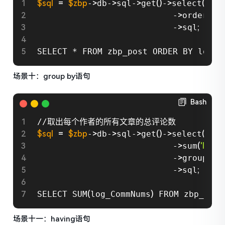
$sql
=
$zbp
-
>
db-
>
sql-
>
get
(
)
-
>
select
(
$zbp
                           -
>
orderBy
(
                           -
>
sql
;
SELECT * FROM zbp_post ORDER BY log_P
场景十：group by语句
Bash
$sql
=
$zbp
-
>
db-
>
sql-
>
get
(
)
-
>
select
(
$zbp
                           -
>
sum
(
'log_
                           -
>
groupBy
(
'
                           -
>
sql
;
SELECT SUM
(
log_CommNums
)
 FROM zbp_post
场景十一：having语句