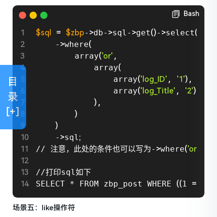
Bash
$sql
=
$zbp
-
>
db-
>
sql-
>
get
(
)
-
>
select
(
$zbp
    -
>
where
(
        array
(
'or'
,

            array
(
                array
(
'log_ID'
, 
'1'
)
,

目
                array
(
'log_Title'
, 
'2'
)
,

录
)
,

[+]
)
)
    -
>
sql
;
// 注意，此处的条件也可以写为-
>
where
(
'or'
,ar
//打印sql如下

SELECT * FROM zbp_post WHERE 
((
1 
=
 1
)
 
场景五：like操作符