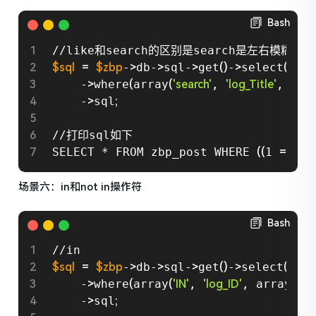
Bash
$sql
=
$zbp
-
>
db-
>
sql-
>
get
(
)
-
>
select
(
$zbp
    -
>
where
(
array
(
'search'
, 
'log_Title'
, 
"Tes
    -
>
sql
;
//打印sql如下

SELECT * FROM zbp_post WHERE 
((
1 
=
 1
)
 
场景六：in和not in操作符
Bash
$sql
=
$zbp
-
>
db-
>
sql-
>
get
(
)
-
>
select
(
$zbp
    -
>
where
(
array
(
'IN'
, 
'log_ID'
, array
(
1,
    -
>
sql
;