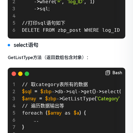
    -
>
where
(
'='
, 
'log_ID'
, 1
)
    -
>
sql
;
//打印sql语句如下

DELETE FROM zbp_post WHERE log_ID 
=
'1
select语句
GetListType方法（返回数组包含对象）：
Bash
$sql
=
$zbp
-
>
db-
>
sql-
>
get
(
)
-
>
select
(
$zbp
$array
=
$zbp
-
>
GetListType
(
'Category'
, 
$sq
// 遍历数据输出等

foreach 
(
$array
 as 
$a
)
{
..
}