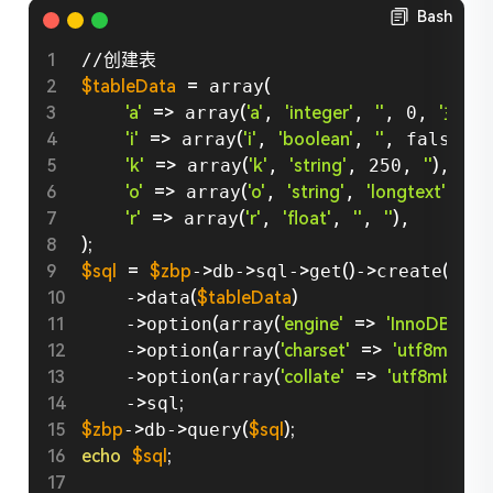
Bash
$tableData
=
 array
(
'a'
=
>
 array
(
'a'
, 
'integer'
, 
''
, 0, 
'主ID'
)
'i'
=
>
 array
(
'i'
, 
'boolean'
, 
''
, false
)
,

'k'
=
>
 array
(
'k'
, 
'string'
, 250, 
''
)
,

'o'
=
>
 array
(
'o'
, 
'string'
, 
'longtext'
, 
''
,
'r'
=
>
 array
(
'r'
, 
'float'
, 
''
, 
''
)
)
;
$sql
=
$zbp
-
>
db-
>
sql-
>
get
(
)
-
>
create
(
'zbp_
    -
>
data
(
$tableData
)
    -
>
option
(
array
(
'engine'
=
>
'InnoDB'
))
    -
>
option
(
array
(
'charset'
=
>
'utf8mb4'
))
    -
>
option
(
array
(
'collate'
=
>
'utf8mb4_gen
    -
>
sql
;
$zbp
-
>
db-
>
query
(
$sql
)
;
echo
$sql
;