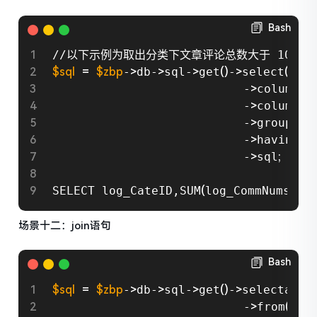
Bash
$sql
=
$zbp
-
>
db-
>
sql-
>
get
(
)
-
>
select
(
$zbp
                           -
>
column
(
'l
                           -
>
column
(
'S
                           -
>
groupby
(
'
                           -
>
having
(
a
                           -
>
sql
;
SELECT log_CateID,SUM
(
log_CommNums
)
 FR
场景十二：join语句
Bash
$sql
=
$zbp
-
>
db-
>
sql-
>
get
(
)
-
>
selectany
(
'
                           -
>
from
(
arr