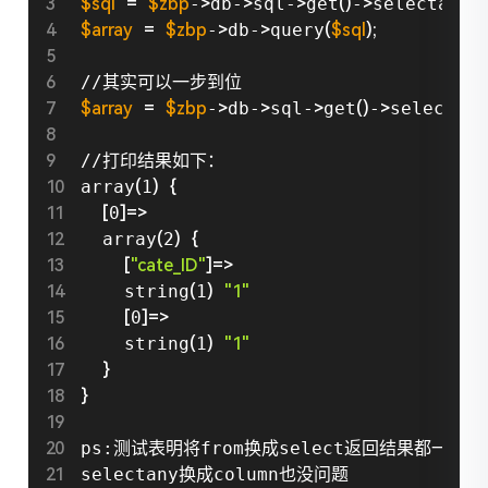
$sql
=
$zbp
-
>
db-
>
sql-
>
get
(
)
-
>
selectany
(
'
$array
=
$zbp
-
>
db-
>
query
(
$sql
)
;
$array
=
$zbp
-
>
db-
>
sql-
>
get
(
)
-
>
selectan
//打印结果如下：

array
(
1
)
{
[
0
]
=
>
  array
(
2
)
{
[
"cate_ID"
]
=
>
    string
(
1
)
"1"
[
0
]
=
>
    string
(
1
)
"1"
}
}
ps:测试表明将from换成select返回结果都一样，se
selectany换成column也没问题
