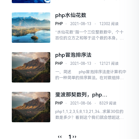
问题抽象出来的数据结构往往是二叉树
形式，即使是一般的树也能简单地转换
php水仙花数
为二叉树，而且二叉树的存储结构及其
算法都较为简单，因此二叉树显得特别
PHP
⋅
2021-08-13
⋅
12302 阅读
重要。二叉树特点是每个结点最多只能
“水仙花数”指一个三位整数数中，个十
有两棵子树，且有左右之分。遍历类型
百位的立方之和等于这个数的本身。比
由于二叉树每个节...
如整数：153就是水仙花数，因为：153
=1³+5³+3³ 。在计算时需要分别计算出
php冒泡排序法
个十百位的值，再进行循环比较得出。
由于是三位数，所以它的范围在100-99
PHP
⋅
2021-08-13
⋅
12121 阅读
9之间。 &nb...
一、简述 php冒泡排序法是计算机中
的一种简单的排序算法。在对数组排序
时会根据数组的长度重复的去比较数组
中的值，如果顺序不对就把两个数据位
斐波那契数列，php
置进行对调，一直比较到没有需要交换
1,1,2,3,5,8,13,21,34...求第30
的值为止完成排序。二、为啥叫冒泡排...
PHP
⋅
2021-08-06
⋅
8329 阅读
位的数是多少
php1,1,2,3,5,8,13,21,34...求第30位的
数是多少？看到这个我们就会想起这是
一个斐波那契数列，这个数列从第3项开
始，每一项都等于前两项之和。一、1,1,
2,3,5,8,13,21,34数字的规律前面两个数
‹‹
››
1