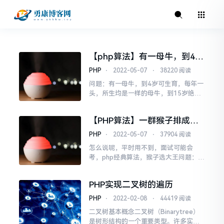
【php算法】有一母牛，到4岁
可生育，每年一头，所生均是
PHP
⋅
2022-05-07
⋅
38220 阅读
一样的母牛...问n年后有多少头
问题：有一母牛，到4岁可生育，每年一
牛?
头，所生均是一样的母牛，到15岁绝
育，不再能生，20岁死亡，问n年后有多
少头牛。分析：4岁可生育，那么4岁加
【PHP算法】一群猴子排成一
上生下的小牛一共两头，生下的小牛再
圈,m,n猴子选大王算法
过4年也能生，期间母牛每年还能生一
PHP
⋅
2022-05-07
⋅
37904 阅读
头，不难想到用递归算法function niu
怎么说呢，平时用不到，面试可能会
($n){ &...
考，php经典算法，猴子选大王问题：一
群猴子排成一圈，按1，2，...，n依次编
号。然后从第1只开始数，数到第m只,把
PHP实现二叉树的遍历
它踢出圈，然后从它后面再开始数，再
数到第m只，在把它踢出去...，如此不停
PHP
⋅
2022-02-08
⋅
44419 阅读
的进行下去，直到最后只剩下一只猴子
二叉树基本概念二叉树（Binarytree）
为止，那只猴子就叫做大王。思路分
是树形结构的一个重要类型。许多实际
析：（遇到...