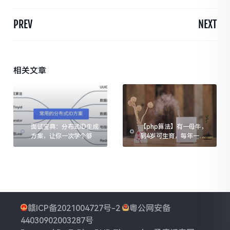
PREV
NEXT
相关文章
面试宝典：分布式ID生成
【php算法】有一母牛，
方案，让你一次学个够
到4岁可生育，每年一
头，所生均是一样的母
牛...问n年后有多少头牛?
赣ICP备2021004727号-2
粤公网安备
44030902003287号