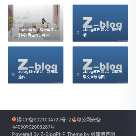
【php算法】有一母牛，
zblog教程笔记：花里胡
到4岁可生育，每年一
哨
头，所生均是一样的母
牛...问n年后有多少头牛?
zblog教程笔记：数据库
zblog教程笔记：智能获
操作
取文章缩略图
赣ICP备2021004727号-2
粤公网安备
44030902003287号
Powered By
Z-BlogPHP
Theme by
勇康博客网