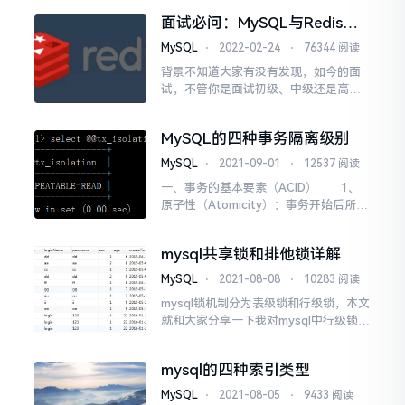
正常进入，也能通过navica正常连接，
面试必问：MySQL与Redis数
但在phpmyadmin或其他网页方式操作
据一致性如何保证？
连接，均提示无法连接，具体报错信息
MySQL
⋅
2022-02-24
⋅
76344 阅读
如下：mysqli_real_conne...
背景不知道大家有没有发现，如今的面
试，不管你是面试初级、中级还是高
级，高并发场景业务处理永远都绕不过
去，正所谓面试造火箭，工作拧螺丝，
MySQL的四种事务隔离级别
博主深有体会。今天我们就来谈谈并发
场景中经常被问及的一个问题：mysql和
MySQL
⋅
2021-09-01
⋅
12537 阅读
redis数据一致性问题。我们知道，数据
一、事务的基本要素（ACID） 1、
库大多数情况下都是用户并发访问最薄
原子性（Atomicity）：事务开始后所有
弱的环节，所以，智...
操作，要么全部做完，要么全部不做，
不可能停滞在中间环节。事务执行过程
mysql共享锁和排他锁详解
中出错，会回滚到事务开始前的状态，
所有的操作就像没有发生一样。也就是
MySQL
⋅
2021-08-08
⋅
10283 阅读
说事务是一个不可分割的整体，就像化
mysql锁机制分为表级锁和行级锁，本文
学中学过的原子，是物质构成的基本单
就和大家分享一下我对mysql中行级锁中
位。 &nb...
的共享锁与排他锁进行分享交
流。 共享锁又称为读锁，简称S锁，
mysql的四种索引类型
顾名思义，共享锁就是多个事务对于同
一数据可以共享一把锁，都能访问到...
MySQL
⋅
2021-08-05
⋅
9433 阅读