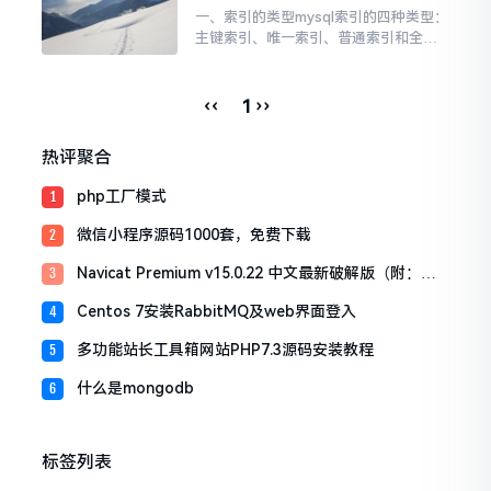
一、索引的类型mysql索引的四种类型：
主键索引、唯一索引、普通索引和全文
索引。通过给字段添加索引可以提高数
据的读取速度，提高项目的并发能力和
抗压能力。索引优化时mysql中的一种优
‹‹
››
1
化方式。索引的作用相当于图书的目
录，可以根据目录中的页码快速找到所
热评聚合
需的内容。主键索引:主键是一种唯一性
索引，但它必须指...
php工厂模式
1
微信小程序源码1000套，免费下载
2
Navicat Premium v15.0.22 中文最新破解版（附：激
3
活工具）
Centos 7安装RabbitMQ及web界面登入
4
多功能站长工具箱网站PHP7.3源码安装教程
5
什么是mongodb
6
标签列表