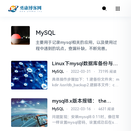
MySQL
主要用于记录mysql相关的应用，以及使用过
程中遇到的坑点，查漏补缺，不断完善。
Linux下mysql数据库备份与恢
复
MySQL
⋅
2022-03-31
⋅
73195 阅读
具体操作步骤如下：1.建备份文件夹：m
kdir /usr/db_backup2.建脚本文件：cd /
usr/db_backuptouch autobackupmysq
l.shchmod 777 autobackupmysql.sh
mysql8.x版本报错： the
server requested
MySQL
⋅
2022-03-16
⋅
4631 阅读
authentication method
问题复现：安装mysql8.0.11时，像往常
unknown to the client
一样设置mysql密码，设置成功后在shel
l下输入mysql-uroot-p，再输入密码能