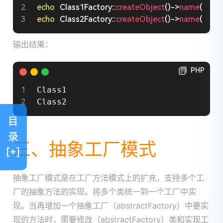
echo
Class1Factory
::
createObject
(
)
-
>
name
(
)
;
echo
Class2Factory
::
createObject
(
)
-
>
name
(
)
;
输出结果：
PHP
Class1

Class2
目
录
三、抽象工厂模式
[+]
抽象工厂模式是在工厂方法模式上的扩充，支持多个工
厂的抽象方法的实现。将多个类统一到一个工厂中实
现。当再增加一个抽象工厂（abstractFactory）中要实
现的方法时，需要修改（abstractFactory）类和实现工