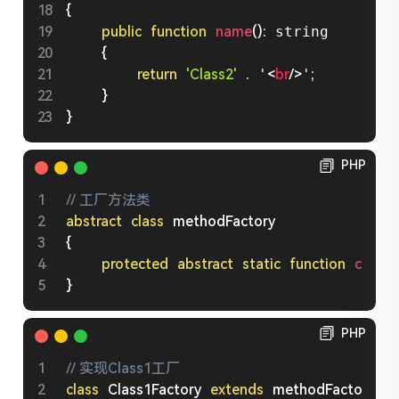
{
public
function
name
(
)
:
 string

{
return
'Class2'
.
 '
<
br
/>
'
;
}
}
PHP
// 工厂方法类
abstract
class
methodFactory
{
protected
abstract
static
function
create
}
PHP
// 实现Class1工厂
class
Class1Factory
extends
methodFactory
{