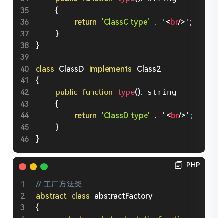
{
return
'ClassC type'
.
 '
<
br
/>
'
;
}
}
class
ClassD
implements
Class2
{
public
function
type
(
)
:
 string

{
return
'ClassD type'
.
 '
<
br
/>
'
;
}
}
PHP
// 工厂方法类
abstract
class
abstractFactory
{