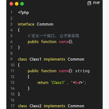
PHP
<?php
interface
Common
{
// 定义一个接口， 让子类实现
public
function
name
(
)
;
}
class
Class1
implements
Common
{
public
function
name
(
)
:
 string

{
return
'Class1'
.
 '
<
br
/>
'
;
}
}
class
Class2
implements
Common