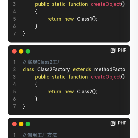
public
static
function
createObject
(
)
:
 obj
{
return
new
Class1
(
)
;
}
}
PHP
// 实现Class2工厂
class
Class2Factory
extends
methodFactory
{
public
static
function
createObject
(
)
:
 obj
{
return
new
Class2
(
)
;
}
}
PHP
// 调用工厂方法