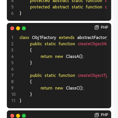
protected
abstract
static
function
creat
protected
abstract
static
function
creat
}
PHP
class
Obj1Factory
extends
abstractFactory
{
public
static
function
createObjectName
(
{
return
new
ClassA
(
)
;
}
public
static
function
createObjectType
(
)
:
{
return
new
ClassC
(
)
;
}
}
PHP