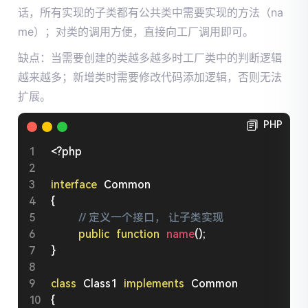
话，所有实现的子类都有公共类中需要实现的方法（na
me）；对类的调用方便，直接向工厂调用即可。
缺点：当需要创建的类越多越多时工厂类中的判断逻辑
越来越多；新增类时需要修改代码添加逻辑，否则无法
扩展。
PHP
<?php
interface
Common
{
// 定义一个接口， 让子类实现
public
function
name
(
)
;
}
class
Class1
implements
Common
{