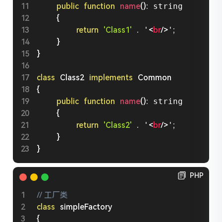
public
function
name
(
)
:
 string

{
return
'Class1'
.
 '
<
br
/>
'
;
}
}
class
Class2
implements
Common
{
public
function
name
(
)
:
 string

{
return
'Class2'
.
 '
<
br
/>
'
;
}
}
PHP
// 工厂类
class
simpleFactory
{