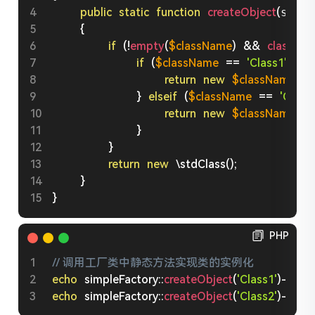
public
static
function
createObject
(
stri
{
if
(
!
empty
(
$className
)
&&
class_exi
if
(
$className
==
'Class1'
)
{
return
new
$className
(
)
;
}
elseif
(
$className
==
'Class
return
new
$className
(
)
;
}
}
return
new
\
stdClass
(
)
;
}
}
PHP
// 调用工厂类中静态方法实现类的实例化
echo
simpleFactory
::
createObject
(
'Class1'
)
-
>
nam
echo
simpleFactory
::
createObject
(
'Class2'
)
-
>
nam