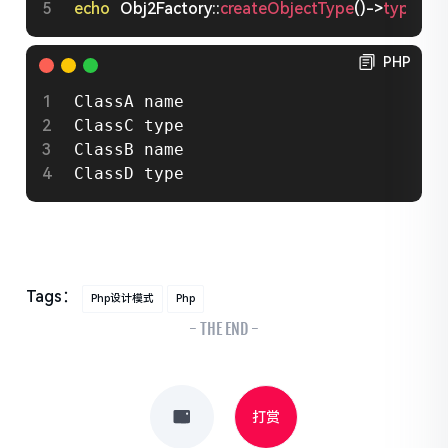
echo
Obj2Factory
::
createObjectType
(
)
-
>
type
(
)
;
PHP
ClassA name

ClassC type

ClassB name

ClassD type
Tags：
Php设计模式
Php
- THE END -
打赏