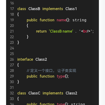
class
ClassB
implements
Class1
{
public
function
name
(
)
:
 string

{
return
'ClassB name'
.
 '
<
br
/>
'
;
}
}
interface
Class2
{
// 定义一个接口， 让子类实现
public
function
type
(
)
;
}
class
ClassC
implements
Class2
{
public
function
type
(
)
:
 string
