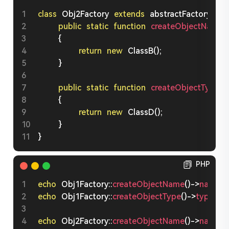
class
Obj2Factory
extends
abstractFactory
{
public
static
function
createObjectName
(
{
return
new
ClassB
(
)
;
}
public
static
function
createObjectType
(
)
:
{
return
new
ClassD
(
)
;
}
}
PHP
echo
Obj1Factory
::
createObjectName
(
)
-
>
name
(
)
;
echo
Obj1Factory
::
createObjectType
(
)
-
>
type
(
)
;
echo
Obj2Factory
::
createObjectName
(
)
-
>
name
(
)
;