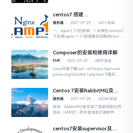
熟悉服务器缓存和搭建所在目录的时
候，这时候就就可以通过ps查找进程，
centos7 搭建
并通过进程pid找到运行的目录了；或者
php7.1.3+mysql5.7+nginx1.11
在我们维护服务器时，发现某...
服务器
⋅
2021-07-29
⋅
6417 阅读
一、nginx1.11的安装：1.安装在centos7
下安装nginx-1.11前需要先切换到root环
境，通过命令suroot切换，然后再输入密
码，如果不能切换需要把下载的nginx文
Composer的安装和使用详解
件夹给予777的权限su root下载nginx-1.
11.10的压缩包文件到根目录yum...
PHP
⋅
2021-07-29
⋅
6009 阅读
Linux环境下载curl -sS https://getcom
poser.org/installer | phptest下载后设
置环境变量mv composer.phar /usr/loc
al/bin/composer修改权限mv&nbs...
Centos 7安装RabbitMQ及
web界面登入
服务器
⋅
2021-07-28
⋅
43260 阅读
前言：RabbitMQ是实现了高级消息队列
协议（AMQP）的开源消息代理软件
（亦称面向消息的中间件）。RabbitMQ
服务器是用Erlang语言编写的，所以必
centos7安装supervisor及
须先安装erlang环境,而群集和故障转移