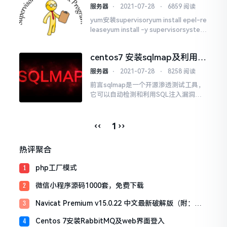
supervisor web管理界面、
是构建在开放电信平台框架上的。所有
服务器
⋅
2021-07-28
⋅
6859 阅读
supervisor守护进程使用
主要的编程语言均有与代理接口通讯的
yum安装supervisoryum install epel-re
客户端库一、安装erlang安装...
leaseyum install -y supervisorsystem
ctl enable supervisord # 开机自启动...
centos7 安装sqlmap及利用
sqlmap 进行SQL注入详解
服务器
⋅
2021-07-28
⋅
8258 阅读
前言sqlmap是一个开源渗透测试工具，
它可以自动检测和利用SQL注入漏洞并
接管数据库服务器。它具有强大的检测
引擎，同时有众多功能，包括数据库指
纹识别、从数据库中获取数据、访问底
‹‹
››
1
层文件系统以及在操作系统上带内连接
执行命令提示：sqlmap工具是运行在py
热评聚合
thon环境下的。所以在下载之前，需要
安...
php工厂模式
1
微信小程序源码1000套，免费下载
2
Navicat Premium v15.0.22 中文最新破解版（附：激
3
活工具）
Centos 7安装RabbitMQ及web界面登入
4