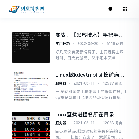
实战：【黑客技术】手把手教
你如何攻击一个网站
实用技巧
⋅
2022-04-20
⋅
6118 阅读
好几天没有更新博客了，主要是博主没
时间，白天要搬砖，又不想水文章，只
想呈现满满的干货。今天带大家进入一
个神秘领域，黑客的世界......常见攻击手
Linux被kdevtmpfsi 挖矿病毒
段XSS攻击：利用网页开发时留下的漏
入侵
洞，通过巧妙的方法注入恶意指令代码
服务器
⋅
2021-08-11
⋅
12529 阅读
到网页，使用户加载并执行攻击者恶意
一.发现问题先上腾讯云上的报警信息。t
制造的网页程序CSRF攻击：跨站请求伪
op命令查看自己服务器CPU运行情况，
造，攻击者诱...
会发现kdevtmpfsi的进程，CPU使用率
为100%，第一次删除干净了kdevtmpf
linux查找进程名所在目录
si程序，没曾想几分钟以后，又自动起来
了执行：ll/proc/39721查看进程目录二.
服务器
⋅
2021-08-11
⋅
12028 阅读
解决问题1、ps-aux|gre...
linux通过pid找到对应的进程所在的目
录。 比如：在去了一家新公司，不