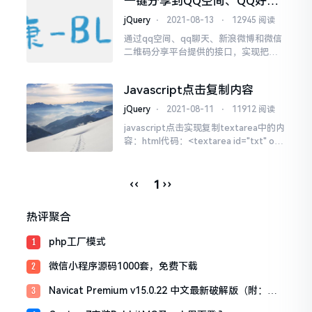
一键分享到QQ空间、QQ好
上80款小游戏源码安装包，类目涵盖：
友、新浪微博、微信代码
音益智、动作、射击、消除、休闲、棋
jQuery
⋅
2021-08-13
⋅
12945 阅读
牌等等，拿走不谢。效果演示站：htt
通过qq空间、qq聊天、新浪微博和微信
p://xyx.ykbkw.top/安装步骤：下载源码
二维码分享平台提供的接口，实现把网
安...
页中对应的图片、标题、描述的信息参
数用javascript获取后传进接口中，实现
Javascript点击复制内容
一键分享。使用到的接口(测试时需要登
录，网址和图片必须是公网的，不能loc
jQuery
⋅
2021-08-11
⋅
11912 阅读
alhost，QQ图片不能太宽，太宽标题描
javascript点击实现复制textarea中的内
述会undefiend)：1.分...
容：html代码：<textarea id="txt" onc
lick="copytxt()"></textarea>javascri
pt函数代码：//复制文本...
‹‹
››
1
热评聚合
php工厂模式
1
微信小程序源码1000套，免费下载
2
Navicat Premium v15.0.22 中文最新破解版（附：激
3
活工具）