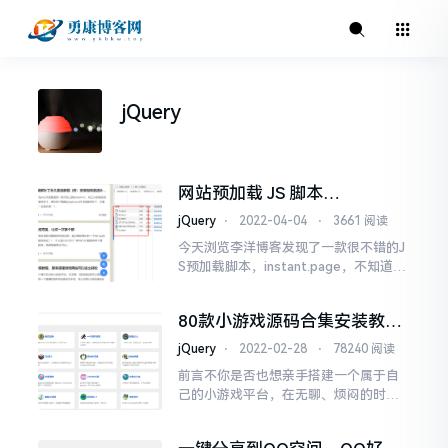
jQuery
网站预加载 JS 脚本
instant.page 的使用方法
jQuery
⋅
2022-04-04
⋅
3661 阅读
今天浏览李洋博客发现了一款很不错的J
S预加载脚本，instant.page，不知道大
家有没有听过，下面博主就把它的使用
方法分享给大家作用用户想访问页面
80款小游戏源码合集安装教
时，用户在点击网站链接之前，将鼠标
程，原来搭建游戏网站可以这
悬停在该链接上。当悬停时间超过65毫
jQuery
⋅
2022-02-28
⋅
78240 阅读
么轻松
秒时，当用户真正点击链接后，就会直
前言不你是否也想亲手搭建一个属于自
接从缓存中读取，以此提升网站的访问
己的小游戏平台，在无聊、烦闷的时候
速度...
可以用来打发时间，最重要的是他将是
你的一个重要的装B手段废话不多说，奉