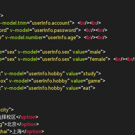
"
>
-model.trim
=
"
userInfo.account
"
>
<
br
/>
<
br
/>
ord
"
v-model
=
"
userInfo.password
"
>
<
br
/>
<
br
/>
r
"
v-model.number
=
"
userInfo.age
"
>
<
br
/>
<
br
/>
e
=
"
sex
"
v-model
=
"
userInfo.sex
"
value
=
"
male
"
>
e
=
"
sex
"
v-model
=
"
userInfo.sex
"
value
=
"
female
"
>
<
br
/>
<
br
/
x
"
v-model
=
"
userInfo.hobby
"
value
=
"
study
"
>
box
"
v-model
=
"
userInfo.hobby
"
value
=
"
game
"
>
x
"
v-model
=
"
userInfo.hobby
"
value
=
"
eat
"
>
.city
"
>
选择校区
</
option
>
g
"
>
北京
</
option
>
hai
"
>
上海
</
option
>