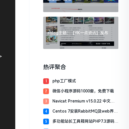
zblog主题：【YK一点资讯】发布
>
热评聚合
php工厂模式
1
微信小程序源码1000套，免费下载
2
Navicat Premium v15.0.22 中文最
3
新破解版（附：激活工具）
Centos 7安装RabbitMQ及web界面
4
登入
多功能站长工具箱网站PHP7.3源码安
5
装教程