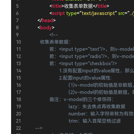
<
title
>
收集表单数据
</
title
>
<
script
type
=
"
text/javascript
"
src
=
"
..
</
head
>
<
body
>
<!-- 

            收集表单数据：

                    若：<input type="text"
                    若：<input type="radio"
                    若：<input type="checkbox"/>

                            1.没有配置input
                            2.配置input的value属性:

                                    (1)v
                                    (2)v-mo
                    备注：v-model的三个修饰符：

                                    lazy：失去焦点再收集数据

                                    number：输入字符串转
                                    trim：输入首尾空格过滤

        -->