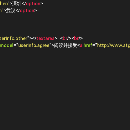
zhen
"
>
深圳
</
option
>
n
"
>
武汉
</
option
>
serInfo.other
"
>
</
textarea
>
<
br
/>
<
br
/>
-model
=
"
userInfo.agree
"
>
阅读并接受
<
a
href
=
"
http://www.at