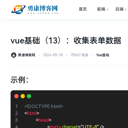
首页
前端
后端
vue基础（13）：收集表单数据
勇康博客网
⋅
2024-09-18
⋅
70367 阅读
⋅
Vue基础
示例：
<!DOCTYPE html>
<
html
>
<
head
>
<
meta
charset
=
"
UTF-8
"
/>