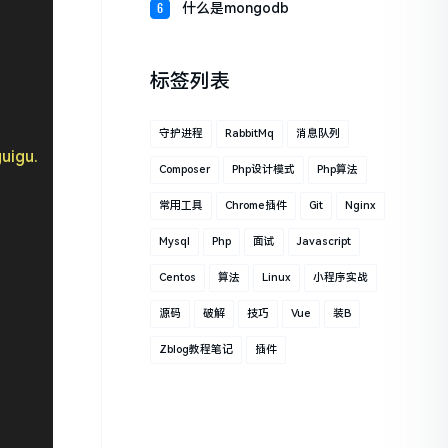
什么是mongodb
6
标签列表
守护进程
RabbitMq
消息队列
guigu.com
"
>
《用户协议》
</
a
>
Composer
Php设计模式
Php算法
常用工具
Chrome插件
Git
Nginx
Mysql
Php
面试
Javascript
Centos
算法
Linux
小程序实战
源码
破解
技巧
Vue
装B
Zblog教程笔记
插件