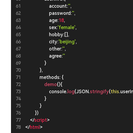
                    account
:
''
,
                    password
:
''
,
                    age
:
18
,
                    sex
:
'female'
,
                    hobby
:
[
]
,
                    city
:
'beijing'
,
                    other
:
''
,
                    agree
:
''
}
}
,
            methods
:
{
                demo
(
)
{
                    console
.
log
(
JSON
.
stringify
(
this
.
userI
}
}
}
)
</
script
>
</
html
>