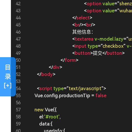
<
option
value
=
"
shen
<
option
value
=
"
wuha
</
select
>
<
br
/>
<
br
/>
                其他信息：

<
textarea
v-model.lazy
=
"
u
<
input
type
=
"
checkbox
"
v
<
button
>
提交
</
button
>
</
form
>
目
</
div
>
</
body
>
录
[+]
<
script
type
=
"
text/javascript
"
>
        Vue
.
config
.
productionTip 
=
false
new
Vue
(
{
            el
:
'#root'
,
            data
:
{
                userInfo
:
{