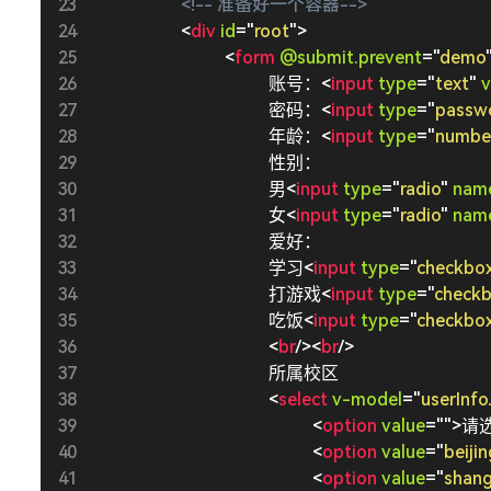
<!-- 准备好一个容器-->
<
div
id
=
"
root
"
>
<
form
@submit.prevent
=
"
demo
                账号：
<
input
type
=
"
text
"
v
                密码：
<
input
type
=
"
passw
                年龄：
<
input
type
=
"
numbe
                性别：

                男
<
input
type
=
"
radio
"
nam
                女
<
input
type
=
"
radio
"
nam
                爱好：

                学习
<
input
type
=
"
checkbo
                打游戏
<
input
type
=
"
check
                吃饭
<
input
type
=
"
checkbo
<
br
/>
<
br
/>
                所属校区

<
select
v-model
=
"
userInfo
<
option
value
=
"
"
>
请
<
option
value
=
"
beijin
<
option
value
=
"
shang