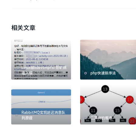
相关文章
Linux被kdevtmpfsi 挖矿病
毒入侵
php快速排序法
RabbitMQ实现延迟消息队
列原理
二叉树的概念