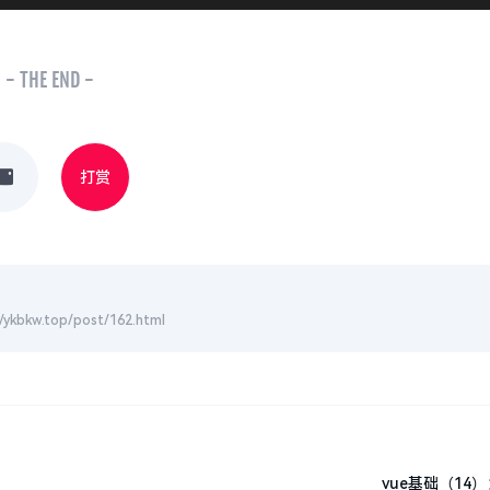
- THE END -
打赏
top/post/162.html
vue基础（14