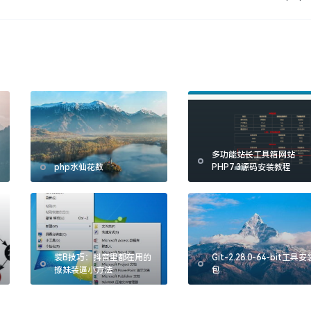
多功能站长工具箱网站
php水仙花数
PHP7.3源码安装教程
装B技巧：抖音里都在用的
Git-2.28.0-64-bit工具安
撩妹装逼小方法
包