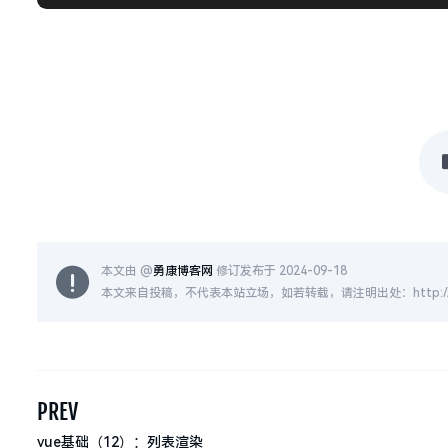
本文由 @
勇康博客网
修订发布于 2024-09-18
本文来自投稿，不代表本站立场，如若转载，请注明出处：http://ykbkw.
PREV
vue基础（12）：列表渲染