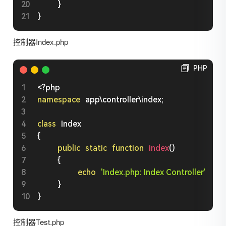
}
}
控制器Index.php
PHP
<?php
namespace
app
\
controller
\
index
;
class
Index
{
public
static
function
index
(
)
{
echo
'Index.php: Index Controller'
.
 "
}
}
控制器Test.php