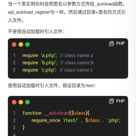
当一个类实例化时会把类名以参数方式传给_autoload函数，
spl_autoload_register也一样。然后通过目录+类名的方式引
入文件。
不使用自动加载时引入文件：
PHP
require
'a.php'
;
// class name a
require
'b.php'
;
// class name b
require
'c.php'
;
// class name c
使用自动加载时引入文件，假设目录为/test：
PHP
function
__autoload
(
$class
)
{
require_once
'/test/'
.
$class
.
'.php'
;
}