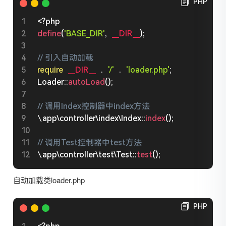
PHP
<?php
define
(
'BASE_DIR'
,
__DIR__
)
;
// 引入自动加载
require
__DIR__
.
'/'
.
'loader.php'
;
Loader
::
autoLoad
(
)
;
// 调用Index控制器中index方法
\
app
\
controller
\
index
\
Index
::
index
(
)
;
// 调用Test控制器中test方法
\
app
\
controller
\
test
\
Test
::
test
(
)
;
自动加载类loader.php
PHP