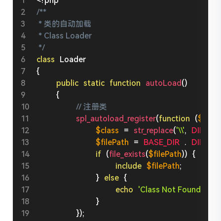
<?php
/**

 * 类的自动加载

 * Class Loader

 */
class
Loader
{
public
static
function
autoLoad
(
)
{
// 注册类
spl_autoload_register
(
function
(
$clas
$class
=
str_replace
(
'\\'
,
DIRECT
$filePath
=
BASE_DIR
.
DIRECT
if
(
file_exists
(
$filePath
)
)
{
include
$filePath
;
}
else
{
echo
'Class Not Found !'
;
}
}
)
;