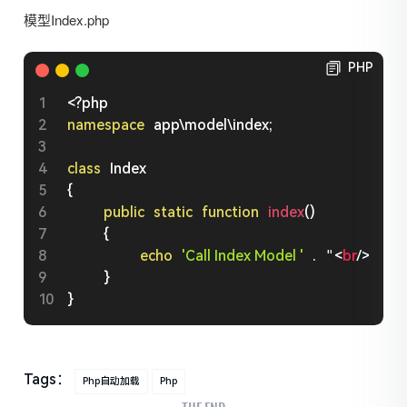
模型Index.php
PHP
<?php
namespace
app
\
model
\
index
;
class
Index
{
public
static
function
index
(
)
{
echo
'Call Index Model '
.
 "
<
br
/>
"
;
}
}
Tags：
Php自动加载
Php