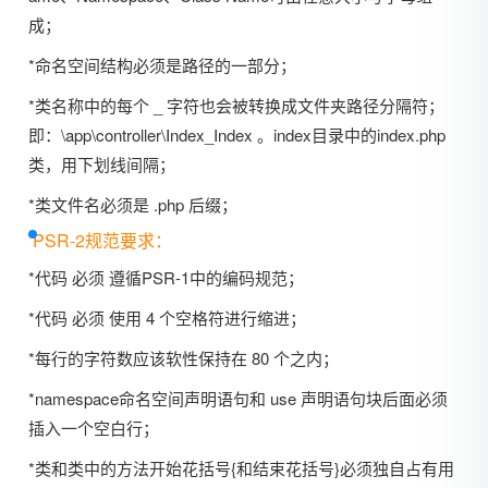
成；
*命名空间结构必须是路径的一部分；
*类名称中的每个 _ 字符也会被转换成文件夹路径分隔符；
即：\app\controller\Index_Index 。index目录中的index.php
类，用下划线间隔；
*类文件名必须是 .php 后缀；
PSR-2规范要求：
*代码 必须 遵循PSR-1中的编码规范；
*代码 必须 使用 4 个空格符进行缩进；
*每行的字符数应该软性保持在 80 个之内；
*namespace命名空间声明语句和 use 声明语句块后面必须
插入一个空白行；
*类和类中的方法开始花括号{和结束花括号}必须独自占有用