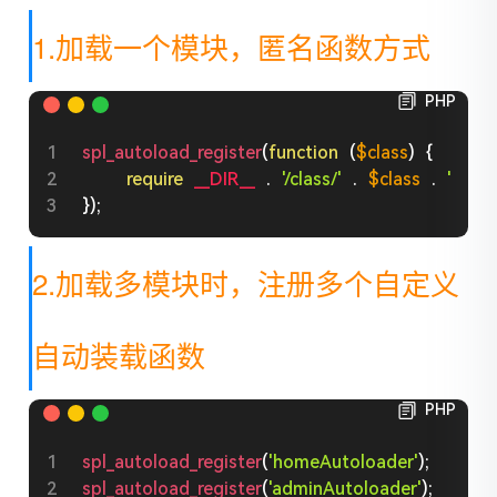
1.加载一个模块，匿名函数方式
PHP
spl_autoload_register
(
function
(
$class
)
{
require
__DIR__
.
'/class/'
.
$class
.
'.clas
}
)
;
2.加载多模块时，注册多个自定义
自动装载函数
PHP
spl_autoload_register
(
'homeAutoloader'
)
;
spl_autoload_register
(
'adminAutoloader'
)
;