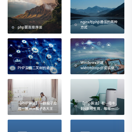
nginx与php通信的两种
php冒泡排序法
方式
Windows环境
PHP实现二叉树的遍历
wkhtmltopdf安装使用
教程
【PHP算法】一群猴子排
【php算法】有一母牛，
成一圈,m,n猴子选大王算
到4岁可生育，每年一
法
头，所生均是一样的母
牛...问n年后有多少头牛?