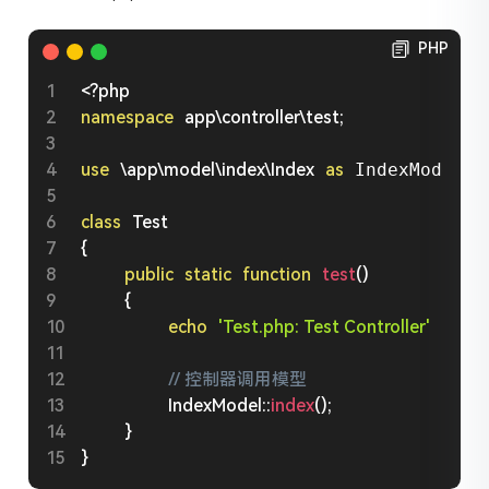
PHP
<?php
namespace
app
\
controller
\
test
;
use
\
app
\
model
\
index
\
Index
as
 IndexModel
;
class
Test
{
public
static
function
test
(
)
{
echo
'Test.php: Test Controller'
.
' '
;
// 控制器调用模型
IndexModel
::
index
(
)
;
}
}