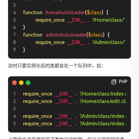
function
homeAutoloader
(
$class
)
{
require_once
__DIR__
.
'/Home/class/'
.
$c
}
function
adminAutoloader
(
$class
)
{
require_once
__DIR__
.
'/Admin/class/'
.
$c
}
这时只要实例化后的类都会在一个队列中，如：
PHP
require_once
__DIR__
.
'/Home/class/index.class.
require_once
__DIR__
.
'/Home/class/edit.class.p
require_once
__DIR__
.
'/Admin/class/index.class.
require_once
__DIR__
.
'/Admin/class/index.class.