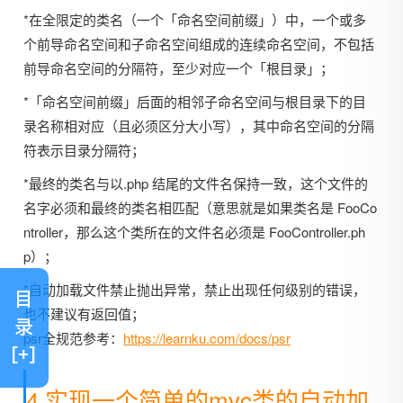
*在全限定的类名（一个「命名空间前缀」）中，一个或多
个前导命名空间和子命名空间组成的连续命名空间，不包括
前导命名空间的分隔符，至少对应一个「根目录」；
*「命名空间前缀」后面的相邻子命名空间与根目录下的目
录名称相对应（且必须区分大小写），其中命名空间的分隔
符表示目录分隔符；
*最终的类名与以.php 结尾的文件名保持一致，这个文件的
名字必须和最终的类名相匹配（意思就是如果类名是 FooCo
ntroller，那么这个类所在的文件名必须是 FooController.ph
p）；
*自动加载文件禁止抛出异常，禁止出现任何级别的错误，
目
也不建议有返回值；
录
psr全规范参考：
https://learnku.com/docs/psr
[+]
4.实现一个简单的mvc类的自动加