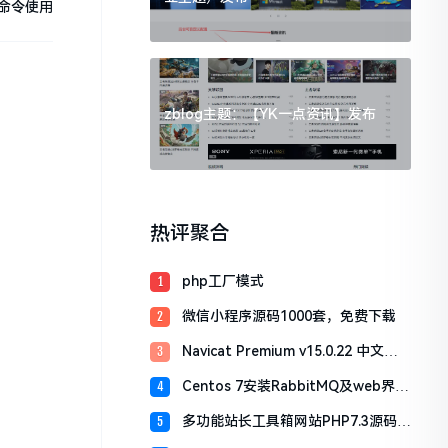
用命令使用
zblog主题：【YK一点资讯】发布
热评聚合
php工厂模式
1
微信小程序源码1000套，免费下载
2
Navicat Premium v15.0.22 中文最
3
新破解版（附：激活工具）
Centos 7安装RabbitMQ及web界面
4
登入
多功能站长工具箱网站PHP7.3源码安
5
装教程