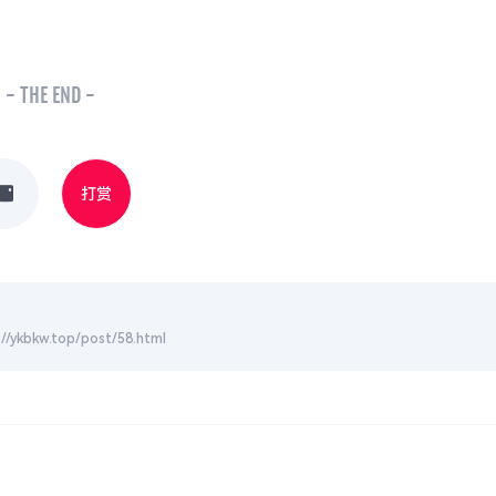
- THE END -
打赏
.top/post/58.html