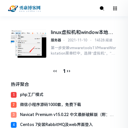
linux虚拟机和window本地共
享文件夹VMware挂载
服务器
⋅
2021-11-10
⋅
14528 阅读
第一步安装vmwaretools1.VMwareWor
kstation菜单栏中，选择“虚拟机”，”安
装VMwareTools...“。（我已经安装过
了，所以这里显示重新安装）2.挂载VM
wareTools安装程序到/mnt/cdrom/。m
‹‹
››
1
kdir /mnt/cdrommou...
热评聚合
php工厂模式
1
微信小程序源码1000套，免费下载
2
Navicat Premium v15.0.22 中文最新破解版（附：激
3
活工具）
Centos 7安装RabbitMQ及web界面登入
4